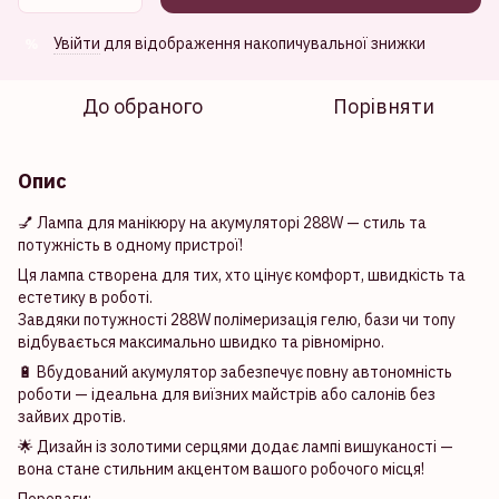
Увійти
для відображення накопичувальної знижки
%
До обраного
Порівняти
Опис
💅 Лампа для манікюру на акумуляторі 288W — стиль та
потужність в одному пристрої!
Ця лампа створена для тих, хто цінує комфорт, швидкість та
естетику в роботі.
Завдяки потужності 288W полімеризація гелю, бази чи топу
відбувається максимально швидко та рівномірно.
🔋 Вбудований акумулятор забезпечує повну автономність
роботи — ідеальна для виїзних майстрів або салонів без
зайвих дротів.
🌟 Дизайн із золотими серцями додає лампі вишуканості —
вона стане стильним акцентом вашого робочого місця!