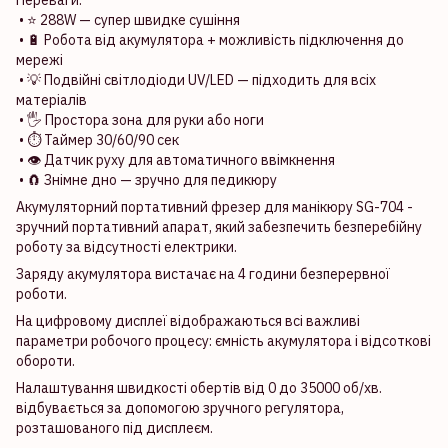
Переваги:
• ⭐️ 288W — супер швидке сушіння
• 🔋 Робота від акумулятора + можливість підключення до
мережі
• 💡 Подвійні світлодіоди UV/LED — підходить для всіх
матеріалів
• 🖐️ Простора зона для руки або ноги
• ⏱️ Таймер 30/60/90 сек
• 👁️ Датчик руху для автоматичного ввімкнення
• 🧲 Знімне дно — зручно для педикюру
Акумуляторний портативний фрезер для манікюру SG-704 -
зручний портативний апарат, який забезпечить безперебійну
роботу за відсутності електрики.
Заряду акумулятора вистачає на 4 години безперервної
роботи.
На цифровому дисплеї відображаються всі важливі
параметри робочого процесу: ємність акумулятора і відсоткові
обороти.
Налаштування швидкості обертів від 0 до 35000 об/хв.
відбувається за допомогою зручного регулятора,
розташованого під дисплеєм.