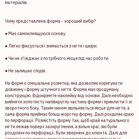
матеріалів.
Чому представлена ​​форма - хороший вибір?
● Має самоклеящуюся основу.
● Легко фіксується і знімається з нігтя і шкіри.
● Чи не з'їжджає з потрібного місця під час роботи.
● Не залишає слідів.
На формі є спеціальна розмітка, яка дозволяє коригувати
довжину і форму штучного нігтя. Форма має продуману
конструкцію. Відокремте наклейку від основи. Далі необхідно
вийняти золотисту напівкруглу частину форми і приклеїти її зі
зворотного боку. Таким чином звільняється місце для нігтя, а
сама форма приймає більш жорстку форму. Далі розділяє краю
по перфорації. Розмістіть форму так, щоб край натурального
нігтя лежав поверх заокруглення, а вільні краї, які були
розділені по перфорації, були звернені до клієнта. Далі для