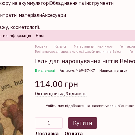
кюру на акуммуляторі
Обладнання та інструменти
итратні матеріали
Аксесуари
жу, косметології.
тна інформація
Блог
Головна
Каталог
Матеріали для манікюру
Гелі, акр
Гелі, акрилова пудра, акрилові фарби для нігтів Beleon
Гел
Гель для нарощування нігтів Bel
В наявності
Артикул: М69-В7-К7
Написати відгук
114.00 грн
Оптові ціни від 3 одиниць
%
Увійти
для відображення накопичувальної знижки
Купити
Доставка
Оплата