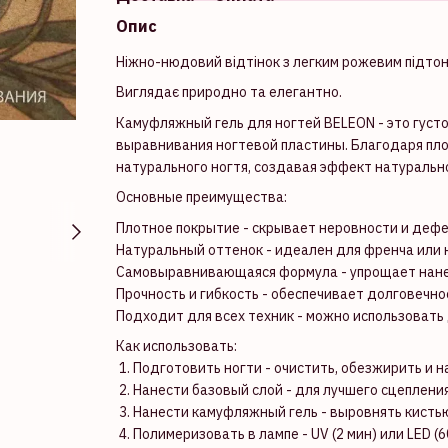
Опис
Ніжно-нюдовий відтінок з легким рожевим підтон
Виглядає природно та елегантно.
Камуфляжный гель для ногтей BELEON - это густ
выравнивания ногтевой пластины. Благодаря пло
натурального ногтя, создавая эффект натуральн
Основные преимущества:
Плотное покрытие - скрывает неровности и дефе
Натуральный оттенок - идеален для френча или
Самовыравнивающаяся формула - упрощает нане
Прочность и гибкость - обеспечивает долговечно
Подходит для всех техник - можно использовать 
Как использовать:
1. Подготовить ногти - очистить, обезжирить и н
2. Нанести базовый слой - для лучшего сцепления
3. Нанести камуфляжный гель - выровнять кистью
4. Полимеризовать в лампе - UV (2 мин) или LED (60