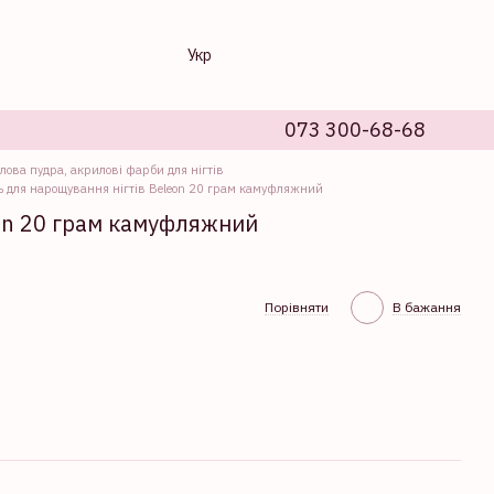
Укр
073 300-68-68
илова пудра, акрилові фарби для нігтів
ь для нарощування нігтів Beleon 20 грам камуфляжний
eon 20 грам камуфляжний
Порівняти
В бажання