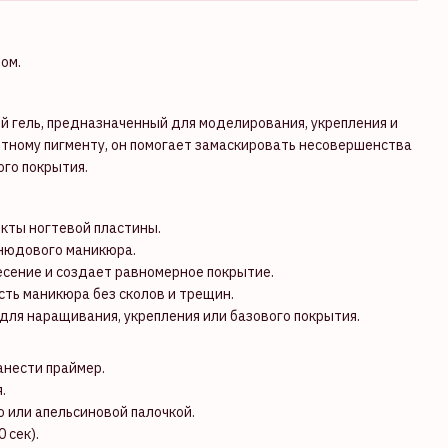
ом.
ой гель, предназначенный для моделирования, укрепления и
тному пигменту, он помогает замаскировать несовершенства
ого покрытия.
кты ногтевой пластины.
 нюдового маникюра.
сение и создает равномерное покрытие.
сть маникюра без сколов и трещин.
для наращивания, укрепления или базового покрытия.
анести праймер.
.
 или апельсиновой палочкой.
 сек).