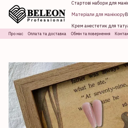
Стартові набори для мані
Перейти до основного контенту
Матеріали для манікюру
В
Крем анестетик для татуа
Про нас
Оплата та доставка
Обмін та повернення
Контак