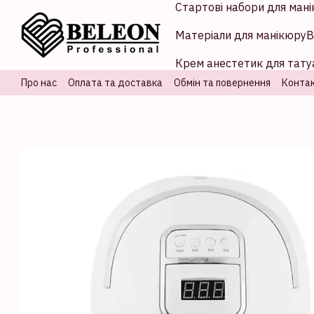
Стартові набори для мані
Перейти до основного контенту
Матеріали для манікюру
В
Крем анестетик для татуа
Про нас
Оплата та доставка
Обмін та повернення
Контак