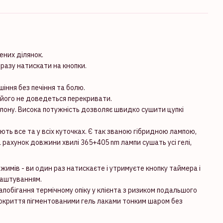
ених ділянок.
разу натискати на кнопки.
іння без печіння та болю.
і його не доведеться перекривати.
алону. Висока потужність дозволяє швидко сушити цупкі
ують все та у всіх куточках. Є так званою гібридною лампою,
 рахунок довжини хвилі 365+405 nm лампи сушать усі гелі,
имів - ви один раз натискаєте і утримуєте кнопку таймера і
алаштуванням.
апобігання термічному опіку у клієнта з ризиком подальшого
покриття пігментованими гель лаками тонким шаром без