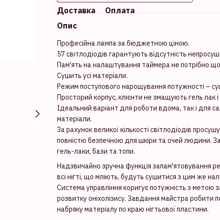
Доставка
Оплата
Опис
Професійна лампа за бюджетною ціною.
57 світлодіодів гарантують відсутність непросуш
Пам'ять на налаштування таймера не потрібно що
Сушить усі матеріали.
Режим поступового нарощування потужності – суш
Просторий корпус, клієнти не змащують гель лак 
Ідеальний варіант для роботи вдома, так і для с
матеріали.
За рахунок великої кількості світлодіодів просуш
повністю безпечною для шкіри та очей людини. За
гель-лаки, бази та топи.
Надзвичайно зручна функція запам'ятовування реж
всі нігті, що мліють, будуть сушитися з цим же н
Система управління коригує потужність з метою з
розвитку оніхолізису. Завдання майстра робити 
набряку матеріалу по краю нігтьової пластини.