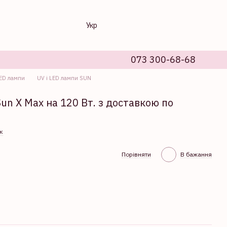
Укр
073 300-68-68
LED лампи
UV і LED лампи SUN
un X Max на 120 Вт. з доставкою по
к
Порівняти
В бажання