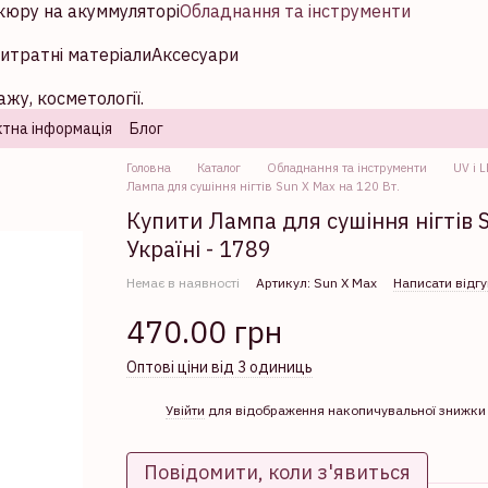
кюру на акуммуляторі
Обладнання та інструменти
итратні матеріали
Аксесуари
жу, косметології.
тна інформація
Блог
Головна
Каталог
Обладнання та інструменти
UV і 
Лампа для сушіння нігтів Sun X Max на 120 Вт.
Купити Лампа для сушіння нігтів S
Україні - 1789
Немає в наявності
Артикул: Sun X Max
Написати відгу
470.00 грн
Оптові ціни від 3 одиниць
%
Увійти
для відображення накопичувальної знижки
Повідомити, коли з'явиться