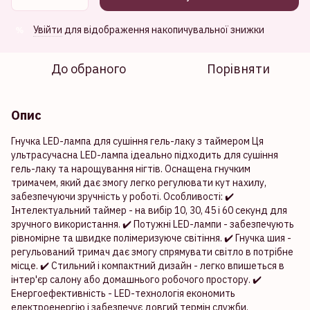
Увійти
для відображення накопичувальної знижки
%
До обраного
Порівняти
Опис
Гнучка LED-лампа для сушіння гель-лаку з таймером Ця
ультрасучасна LED-лампа ідеально підходить для сушіння
гель-лаку та нарощування нігтів. Оснащена гнучким
тримачем, який дає змогу легко регулювати кут нахилу,
забезпечуючи зручність у роботі. Особливості: ✔️
Інтелектуальний таймер - на вибір 10, 30, 45 і 60 секунд для
зручного використання. ✔️ Потужні LED-лампи - забезпечують
рівномірне та швидке полімеризуюче світіння. ✔️ Гнучка шия -
регульований тримач дає змогу спрямувати світло в потрібне
місце. ✔️ Стильний і компактний дизайн - легко впишеться в
інтер'єр салону або домашнього робочого простору. ✔️
Енергоефективність - LED-технологія економить
електроенергію і забезпечує довгий термін служби.