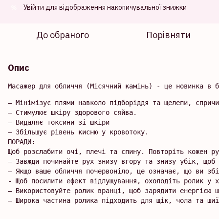
Увійти
для відображення накопичувальної знижки
%
До обраного
Порівняти
Опис
— Мінімізує плями навколо підборіддя та щелепи, спричи
— Стимулює шкіру здорового сяйва.

— Видаляє токсини зі шкіри

— Збільшує рівень кисню у кровотоку.

ПОРАДИ:

Щоб розслабити очі, плечі та спину. Повторіть кожен ру
— Завжди починайте рух знизу вгору та знизу убік, щоб 
— Якщо ваше обличчя почервоніло, це означає, що ви збі
- Щоб посилити ефект відлущування, охолодіть ролик у х
— Використовуйте ролик вранці, щоб зарядити енергією ш
— Широка частина ролика підходить для щік, чола та шиї