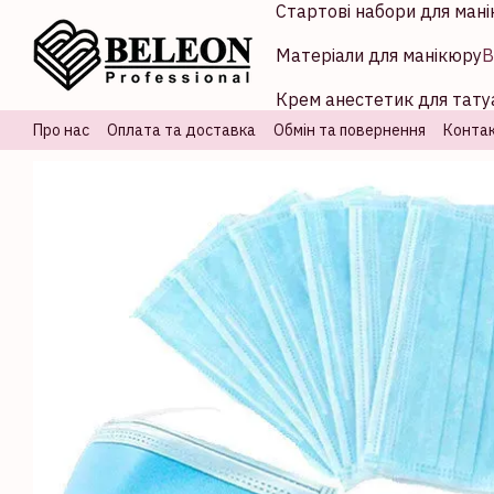
Стартові набори для мані
Перейти до основного контенту
Матеріали для манікюру
В
Крем анестетик для татуа
Про нас
Оплата та доставка
Обмін та повернення
Контак