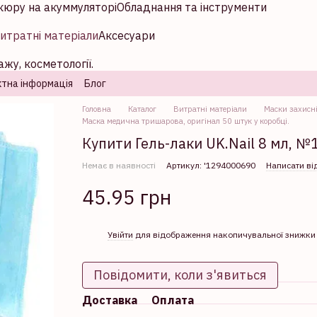
кюру на акуммуляторі
Обладнання та інструменти
итратні матеріали
Аксесуари
жу, косметології.
тна інформація
Блог
Головна
Каталог
Витратні матеріали
Маски захисн
Маска медична тришарова, оригінал 50 штук у коробці.
Купити Гель-лаки UK.Nail 8 мл, №1
Немає в наявності
Артикул: '1294000690
Написати ві
45.95 грн
%
Увійти
для відображення накопичувальної знижки
Повідомити, коли з'явиться
Доставка
Оплата