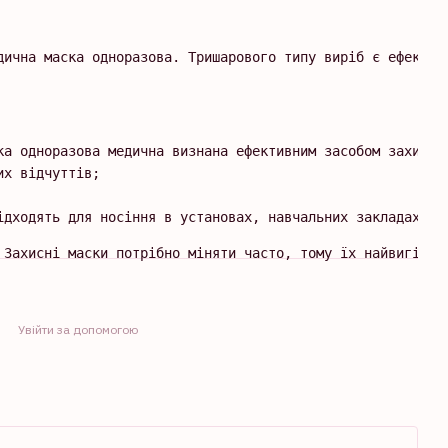
дична маска одноразова. Тришарового типу виріб є ефектив
ка одноразова медична визнана ефективним засобом захисту
х відчуттів;

ідходять для носіння в установах, навчальних закладах, т
 Захисні маски потрібно міняти часто, тому їх найвигідні
Увійти за допомогою