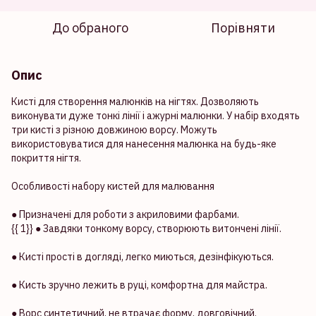
До обраного
Порівняти
Опис
Кисті для створення малюнків на нігтях. Дозволяють
виконувати дуже тонкі лінії і ажурні малюнки. У набір входять
три кисті з різною довжиною ворсу. Можуть
використовуватися для нанесення малюнка на будь-яке
покриття нігтя.
Особливості набору кистей для малювання
● Призначені для роботи з акриловими фарбами.
{{ 1}} ● Завдяки тонкому ворсу, створюють витончені лінії.
● Кисті прості в догляді, легко миються, дезінфікуються.
● Кисть зручно лежить в руці, комфортна для майстра.
● Ворс синтетичний, не втрачає форму, довговічний.