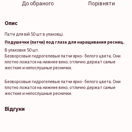
До обраного
Порівняти
Опис
Патчі для вій 50 шт в упаковці.
Подушечки (патчи)
под глаза для наращивания ресниц.
В упаковке 50 шт.
Безворсовые гидрогелевые патчи ярко- белого цвета. Они
плотно ложатся на нижнее веко, отлично держат самые
жесткие и непослушные реснички.
Безворсовые гидрогелевые патчи ярко- белого цвета. Они
плотно ложатся на нижнее веко, отлично держат самые
жесткие и непослушные реснички.
Відгуки