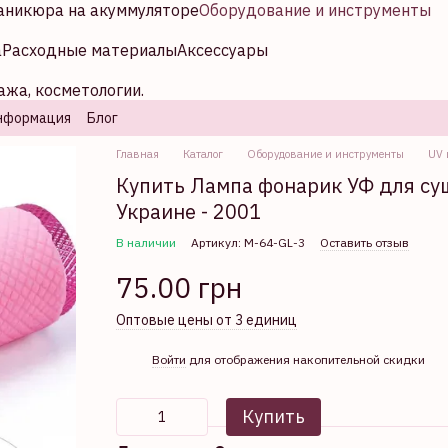
аникюра на акуммуляторе
Оборудование и инструменты
а
Расходные материалы
Аксессуары
ажа, косметологии.
нформация
Блог
Главная
Каталог
Оборудование и инструменты
UV 
Купить Лампа фонарик УФ для сушк
Украине - 2001
В наличии
Артикул: М-64-GL-3
Оставить отзыв
75.00 грн
Оптовые цены от 3 единиц
%
Войти
для отображения накопительной скидки
Купить