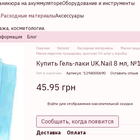
аникюра на акуммуляторе
Оборудование и инструменты
а
Расходные материалы
Аксессуары
ажа, косметологии.
нформация
Блог
Главная
Каталог
Расходные материалы
Маски защи
Маска медична тришарова, оригінал 50 штук у коробці.
Купить Гель-лаки UK.Nail 8 мл, №
Нет в наличии
Артикул: '1294000690
Оставить отзыв
45.95 грн
%
Войти
для отображения накопительной скидки
Сообщить, когда появится
Доставка
Оплата