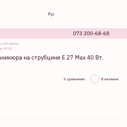
Рус
073 300-68-68
и LED лампы
x 40 Вт.
никюра на струбцине E 27 Max 40 Вт.
К сравнению
В желания