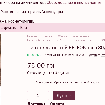
аникюра на акуммуляторе
Оборудование и инструменты
а
Расходные материалы
Аксессуары
ажа, косметологии.
нформация
Блог
Главная
Каталог
Оборудование и инструменты
Інс
Пилки и бафы для ногтей Beleon
Пилка для ногтей BELEON 
Пилка для ногтей BELEON mini 80/
В наличии
Артикул: BELEON mini -80/100
Оставить о
75.00 грн
Оптовые цены от 3 единиц
%
Войти
для отображения накопительной скидки
Купить
Доставка
Оплата