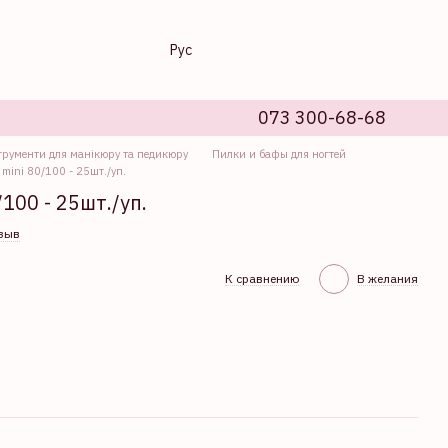
Рус
073 300-68-68
трументи для манікюру та педикюру
Пилки и бафы для ногтей
mini 80/100 - 25шт./уп.
100 - 25шт./уп.
тзыв
К сравнению
В желания