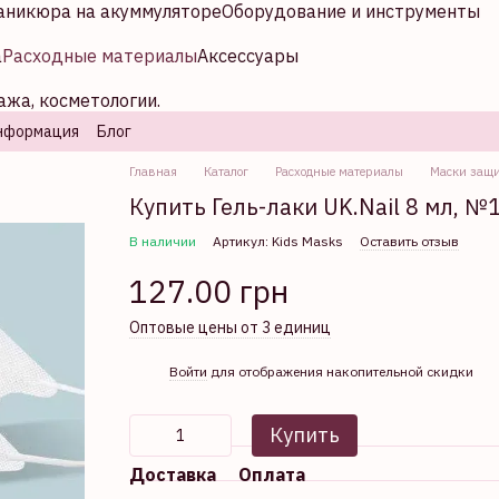
аникюра на акуммуляторе
Оборудование и инструменты
а
Расходные материалы
Аксессуары
ажа, косметологии.
нформация
Блог
Главная
Каталог
Расходные материалы
Маски защи
Купить Гель-лаки UK.Nail 8 мл, №
В наличии
Артикул: Kids Masks
Оставить отзыв
127.00 грн
Оптовые цены от 3 единиц
%
Войти
для отображения накопительной скидки
Купить
Доставка
Оплата