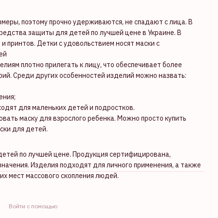
еры, поэтому прочно удерживаются, не спадают с лица. В
едства защиты для детей по лучшей цене в Украине. В
и принтов. Детки с удовольствием носят маски с
ей
лиям плотно прилегать к лицу, что обеспечивает более
рий. Среди других особенностей изделий можно назвать:
ения;
ходят для маленьких детей и подростков.
овать маску для взрослого ребенка. Можно просто купить
ски для детей.
детей по лучшей цене. Продукция сертифицирована,
значения. Изделия подходят для личного применения, а также
их мест массового скопления людей.
Войти с помощью