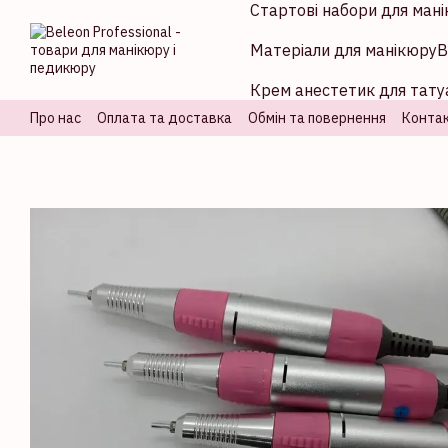
Стартові набори для мані
Перейти до основного контенту
Матеріали для манікюру
В
Крем анестетик для татуа
Про нас
Оплата та доставка
Обмін та повернення
Контак