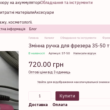
кюру на акуммуляторі
Обладнання та інструменти
итратні матеріали
Аксесуари
жу, косметології.
тна інформація
Блог
Головна
Каталог
Обладнання та інструменти
Фрезе
Змінна ручка для фрезера 35-50 т
В наявності
Артикул: ST-50
Написати відгук
720.00 грн
Оптові ціни від 3 одиниць
%
Увійти
для відображення накопичувальної знижки
Купити
Доставка
Оплата