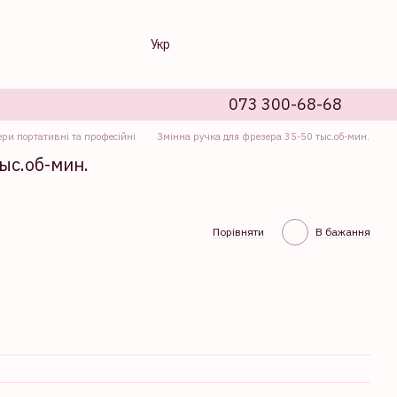
Укр
073 300-68-68
ри портативні та професійні
Змінна ручка для фрезера 35-50 тыс.об-мин.
ыс.об-мин.
Порівняти
В бажання