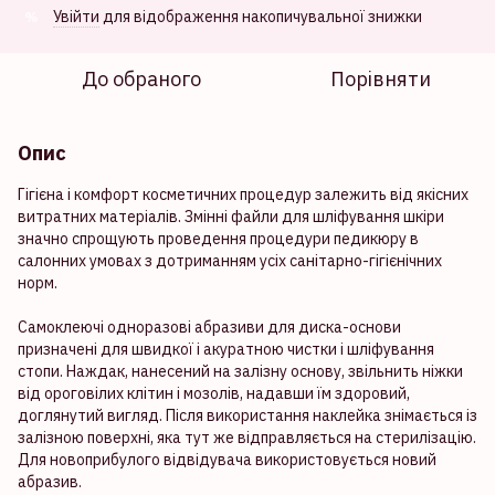
Увійти
для відображення накопичувальної знижки
%
До обраного
Порівняти
Опис
Гігієна і комфорт косметичних процедур залежить від якісних
витратних матеріалів. Змінні файли для шліфування шкіри
значно спрощують проведення процедури педикюру в
салонних умовах з дотриманням усіх санітарно-гігієнічних
норм.
Самоклеючі одноразові абразиви для диска-основи
призначені для швидкої і акуратною чистки і шліфування
стопи. Наждак, нанесений на залізну основу, звільнить ніжки
від ороговілих клітин і мозолів, надавши їм здоровий,
доглянутий вигляд. Після використання наклейка знімається із
залізною поверхні, яка тут же відправляється на стерилізацію.
Для новоприбулого відвідувача використовується новий
абразив.