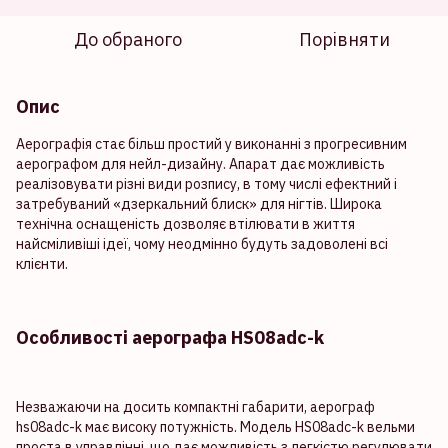
До обраного
Порівняти
Опис
Аерографія стає більш простий у виконанні з прогресивним
аерографом для нейл-дизайну. Апарат дає можливість
реалізовувати різні види розпису, в тому числі ефектний і
затребуваний «дзеркальний блиск» для нігтів. Широка
технічна оснащеність дозволяє втілювати в життя
найсміливіші ідеї, чому неодмінно будуть задоволені всі
клієнти.
Особливості аерографа HS08adc-k
Незважаючи на досить компактні габарити, аерограф
hs08adc-k має високу потужність. Модель HS08adc-k вельми
проста в управлінні, що дає можливість з легкістю регулювати