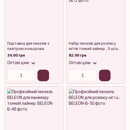
Підставка для пензлів з
Набір пензлів для розпису
палітрою кольорова.
нігтів тонкий лайнер , 5 штук/
уп.
34.00 грн
82.00 грн
Оптові ціни
Оптові ціни