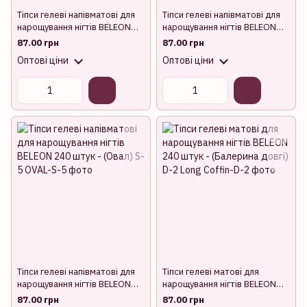
Тіпси гелеві напівматові для
Тіпси гелеві напівматові для
нарощування нігтів BELEON
нарощування нігтів BELEON
240 штук - (Балерина
240 штук - (Мигдаль) S-3
87.00 грн
87.00 грн
короткі) S-2
Оптові ціни
Оптові ціни
Тіпси гелеві напівматові для
Тіпси гелеві матові для
нарощування нігтів BELEON
нарощування нігтів BELEON
240 штук - (Овал) S-5
240 штук - (Балерина довгі)
87.00 грн
87.00 грн