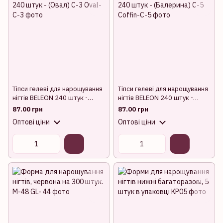
Тіпси гелеві для нарощування
Тіпси гелеві для нарощування
нігтів BELEON 240 штук -
нігтів BELEON 240 штук -
(Овал) C-3
(Балерина) C-5
87.00 грн
87.00 грн
Оптові ціни
Оптові ціни