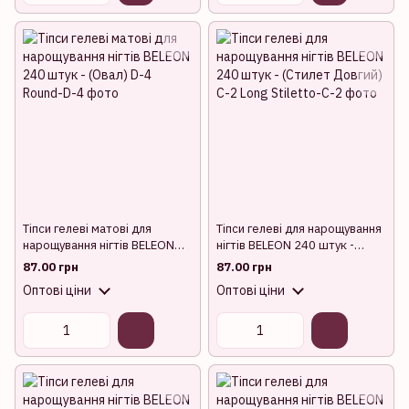
Тіпси гелеві матові для
Тіпси гелеві для нарощування
нарощування нігтів BELEON
нігтів BELEON 240 штук -
240 штук - (Овал) D-4
(Стилет Довгий) C-2
87.00 грн
87.00 грн
Оптові ціни
Оптові ціни