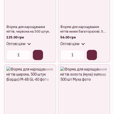
Форма для нарощування
Форми для нарощування
нігтів, червона на 300 штук.
нігтів нижні багаторазові, 5
штук в упаковці
125.00 грн
56.00 грн
Оптові ціни
Оптові ціни