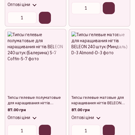
D-2
Оптові ціни
Типсы гелевые полуматовые
Типсы гелевые матовые для
для наращивания нігтів
наращивания нігтів BELEON
BELEON 240 штук (Балерина)
240 штук (Миндаль) D-3
87.00 грн
87.00 грн
S-7
Оптові ціни
Оптові ціни