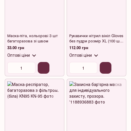
Маска-піта, кольорові 3 шт
Рукавички нітрил вініл Gloves
багаторазова зі швом
без пудри розмір XL (100 шт.
в упаковці)
33.00 грн
112.00 грн
Оптові ціни
Оптові ціни