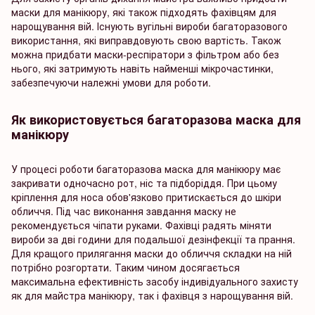
маски для манікюру, які також підходять фахівцям для
нарощування вій. Існують вугільні вироби багаторазового
використання, які виправдовують свою вартість. Також
можна придбати маски-респіратори з фільтром або без
нього, які затримують навіть найменші мікрочастинки,
забезпечуючи належні умови для роботи.
Як використовується багаторазова маска для
манікюру
У процесі роботи багаторазова маска для манікюру має
закривати одночасно рот, ніс та підборіддя. При цьому
кріплення для носа обов'язково притискається до шкіри
обличчя. Під час виконання завдання маску не
рекомендується чіпати руками. Фахівці радять міняти
вироби за дві години для подальшої дезінфекції та прання.
Для кращого прилягання маски до обличчя складки на ній
потрібно розгортати. Таким чином досягається
максимальна ефективність засобу індивідуального захисту
як для майстра манікюру, так і фахівця з нарощування вій.