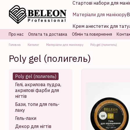
Стартові набори для мані
Перейти до основного контенту
Матеріали для манікюру
В
Крем анестетик для татуа
Про нас
Оплата та доставка
Обмін та повернення
Контак
Головна
Каталог
Матеріали для манікюру
Poly gel (полигель)
Poly gel (полигель)
Poly gel (полигель)
Гелі, акрилова пудра,
акрилові фарби для
нігтів
Бази, топи для гель-
лаку
Гель-лаки
Декор для нігтів