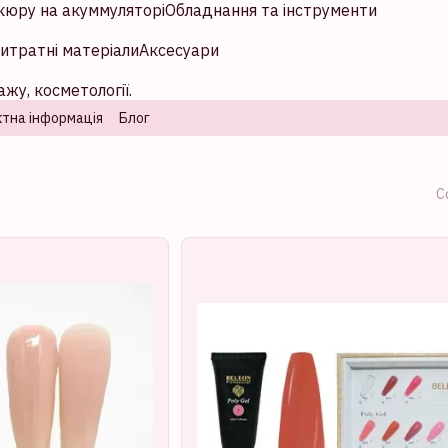
кюру на акуммуляторі
Обладнання та інструменти
итратні матеріали
Аксесуари
жу, косметології.
тна інформація
Блог
С