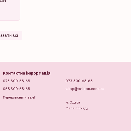
грам
азати всі
Контактна інформація
073 300-68-68
073 300-68-68
068 300-68-68
shop@beleon.com.ua
Передзвонити вам?
м. Одеса
Мапа проїзду