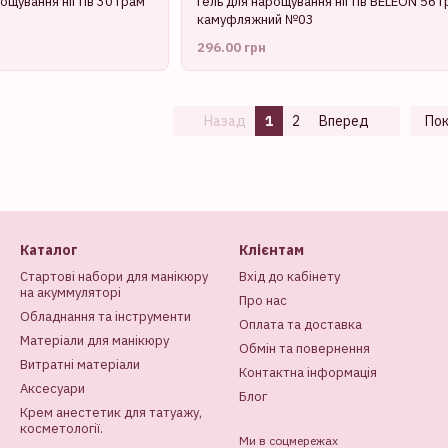
ощування нігтів 30 грам
Гель для нарощування нігтів BELEON 56 
камуфляжний №03
296.00 грн
Назад
1
2
Вперед
Пок
Каталог
Клієнтам
Стартові набори для манікюру
Вхід до кабінету
на акуммуляторі
Про нас
Обладнання та інструменти
Оплата та доставка
Матеріали для манікюру
Обмін та повернення
Витратні матеріали
Контактна інформація
Аксесуари
Блог
Крем анестетик для татуажу,
косметології.
Ми в соцмережах