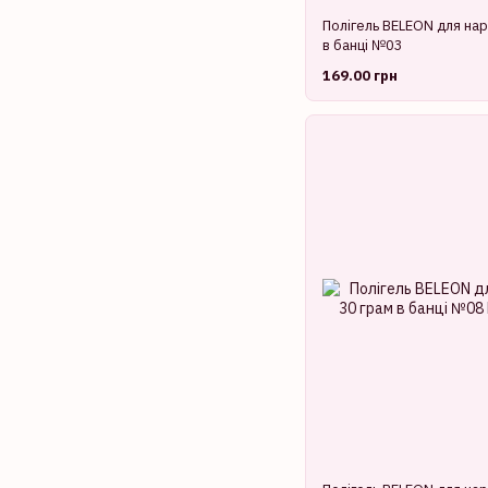
Полігель BELEON для нар
в банці №03
169.00 грн