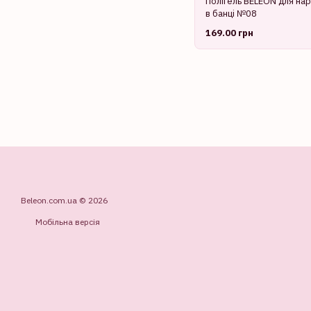
Полігель BELEON для нар
в банці №08
169.00 грн
Beleon.com.ua © 2026
Мобільна версія