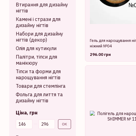
Втирання для дизайну
нігтів
Камені і стрази для
дизайну нігтів
Набори для дизайну
нігтів (декор)
Гель для нарощування ні
ніжний №04
Олія для кутикули
296.00 грн
Палітри, тіпси для
манікюру
Тіпси та форми для
нарощування нігтів
Товари для стемпінга
Фольга для лиття та
дизайну нігтів
Ціна, грн
Від Ціна, грн
До Ціна, грн
ОК