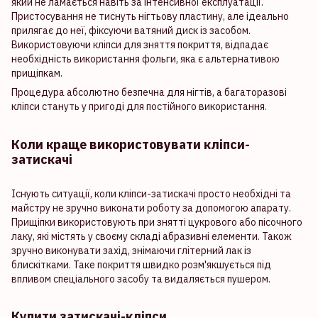
який не ламається навіть за інтенсивної експлуатації.
Пристосування не тиснуть нігтьову пластину, але ідеально
прилягає до неї, фіксуючи ватяний диск із засобом.
Використовуючи кліпси для зняття покриття, відпадає
необхідність використання фольги, яка є альтернативою
прищіпкам.
Процедура абсолютно безпечна для нігтів, а багаторазові
кліпси стануть у пригоді для постійного використання.
Коли краще використовувати кліпси-
затискачі
Існують ситуації, коли кліпси-затискачі просто необхідні та
майстру не зручно виконати роботу за допомогою апарату.
Прищіпки використовують при знятті цукрового або пісочного
лаку, які містять у своєму складі абразивні елементи. Також
зручно виконувати захід, знімаючи глітерний лак із
блискітками. Таке покриття швидко розм'якшується під
впливом спеціального засобу та видаляється пушером.
Купити затискачі-кліпси