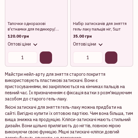
Тапочки одноразові
Набір затискачів для зняття
в'єтнамки для педикюру/
гель-лаку пальців ніг, 5шт
солярію (пенелон 2,5 мм,
120.00 грн
35.00 грн
кольорові)10 пар в упаковці
Оптові ціни
Оптові ціни
Майстри нейл-арту для зняття старого покриття
використовують пластикові затискачі. Вони є
пристосуваннями, які закріплюються на кінчиках пальців на
певний час. Їх призначенням є фіксація ватки з розм'якшуючим
засобом до старого гель-лаку.
Якісні затискачі для зняття гель-лаку можна придбати на
сайті. Вигідно купити їх оптовою партією. Чим вона більша, тим
вища знижка на продукцію. Кліпси-затискачі мають стильний
дизайн. Вони щільно прилягають до нігтів, повною мірою
виконуючи свою функцію. Міцні затискачі-кліпси довгий