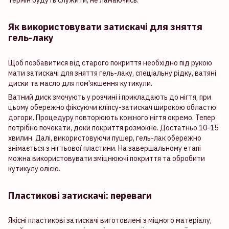
термін будуть служити, не ламаючись.
Як використовувати затискачі для зняття
гель-лаку
Щоб позбавитися від старого покриття необхідно під рукою
мати затискачі для зняття гель-лаку, спеціальну рідку, ватяні
диски та масло для пом'якшення кутикули.
Ватний диск змочують у розчині і прикладають до нігтя, при
цьому обережно фіксуючи кліпсу-затискач широкою областю
догори. Процедуру повторюють кожного нігтя окремо. Тепер
потрібно почекати, доки покриття розмокне. Достатньо 10-15
хвилин. Далі, використовуючи пушер, гель-лак обережно
знімається з нігтьової пластини. На завершальному етапі
можна використовувати зміцнюючі покриття та обробити
кутикулу олією.
Пластикові затискачі: переваги
Якісні пластикові затискачі виготовлені з міцного матеріалу,