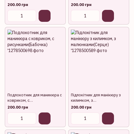
(Орхідея)
(Різдво)
200.00 грн
200.00 грн
Подлокотник для маникюра с
Підлокітник для манікюру з
ковриком, с
килимком, з
рисунками(Бабочка)
малюнками(Серце)
200.00 грн
200.00 грн