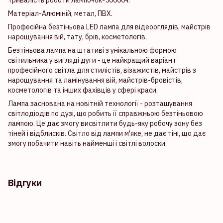
Тривалість роботи лампочок-50000ч.
Матеріал-Алюміній, метал, ПВХ.
Професійна безтіньова LED лампа для відеооглядів, майстрів
нарощування вій, тату, брів, косметологів.
Безтіньова лампа на штативі з унікальною формою
світильника у вигляді дуги - це найкращий варіант
професійного світла для стилістів, візажистів, майстрів з
нарощування та ламінування вій, майстрів-бровістів,
косметологів та інших фахівців у сфері краси.
Лампа заснована на новітній технології - розташування
світлодіодів по дузі, що робить її справжньою безтіньовою
лампою. Це дає змогу висвітлити будь-яку робочу зону без
тіней і відблисків. Світло від лампи м'яке, не дає тіні, що дає
змогу побачити навіть найменші і світлі волоски.
Відгуки