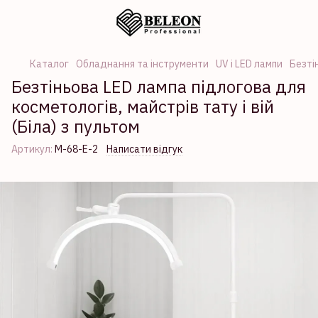
Каталог
Обладнання та інструменти
UV і LED лампи
Безтін
Безтіньова LED лампа підлогова для
косметологів, майстрів тату і вій
(Біла) з пультом
Артикул:
М-68-Е-2
Написати відгук