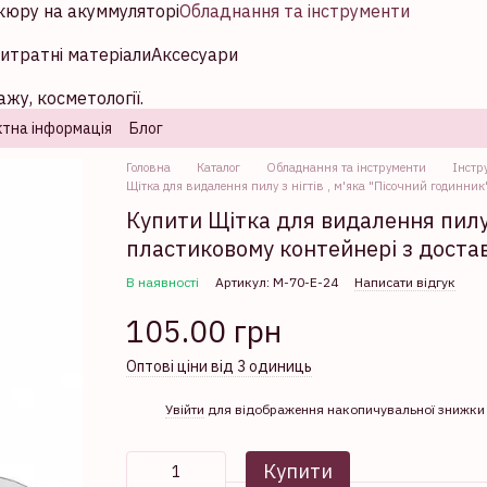
кюру на акуммуляторі
Обладнання та інструменти
итратні матеріали
Аксесуари
жу, косметології.
тна інформація
Блог
Головна
Каталог
Обладнання та інструменти
Інстр
Щітка для видалення пилу з нігтів , м'яка "Пісочний годинник
Купити Щітка для видалення пилу з
пластиковому контейнері з достав
В наявності
Артикул: М-70-Е-24
Написати відгук
105.00 грн
Оптові ціни від 3 одиниць
%
Увійти
для відображення накопичувальної знижки
Купити