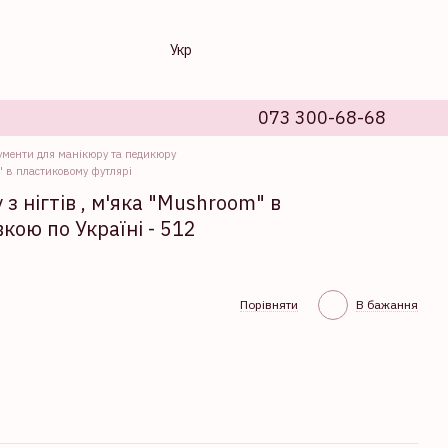
Укр
073 300-68-68
ументи для манікюру та педикюру
" в пластиковому футлярі
 нігтів , м'яка "Mushroom" в
кою по Україні - 512
Порівняти
В бажання