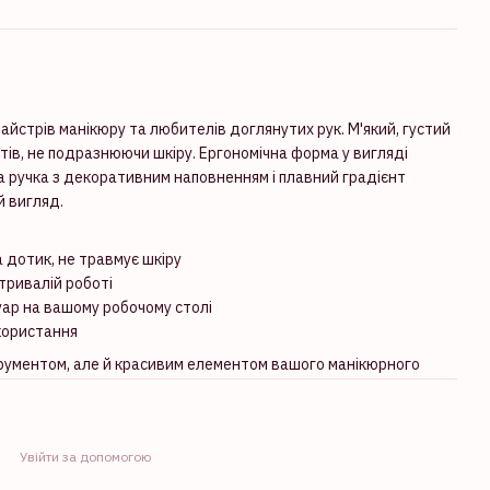
айстрів манікюру та любителів доглянутих рук. М'який, густий
тів, не подразнюючи шкіру. Ергономічна форма у вигляді
ра ручка з декоративним наповненням і плавний градієнт
 вигляд.
а дотик, не травмує шкіру
тривалій роботі
уар на вашому робочому столі
користання
трументом, але й красивим елементом вашого манікюрного
Увійти за допомогою