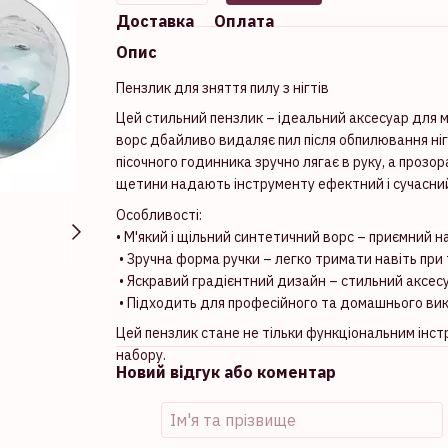
Доставка
Оплата
Опис
Пензлик для зняття пилу з нігтів
Цей стильний пензлик – ідеальний аксесуар для м
ворс дбайливо видаляє пил після обпилювання ніг
пісочного годинника зручно лягає в руку, а прозо
щетини надають інструменту ефектний і сучасний
Особливості:
• М'який і щільний синтетичний ворс – приємний н
• Зручна форма ручки – легко тримати навіть при 
• Яскравий градієнтний дизайн – стильний аксес
• Підходить для професійного та домашнього ви
Цей пензлик стане не тільки функціональним інс
набору.
Новий відгук або коментар