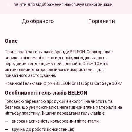
Увійти
для відображення накопичувальної знижки
%
До обраного
Порівняти
Опис
Повна палітра гель-лаків бренду BELEON. Серія вражає
великою різноманітністю відтінків, які відповідають
передовим тенденціям у нейл-дизайні. Об'єм 10 мл є
оптимальним для професійного використання і для
приватного застосування.
Новинка! Гель-лаки фірми BELEON Cristal Spar Cat Seye 10 мл
Особливості гель-лаків BELEON
Головною перевагою продукції є екологічна чистота та
безпека, що унеможливлює негативний вплив матеріалів на
нігтьову пластину. Іншими перевагами гель-лаків є:
висока насиченість кольоровими пігментами;
зручна до роботи консистенція;