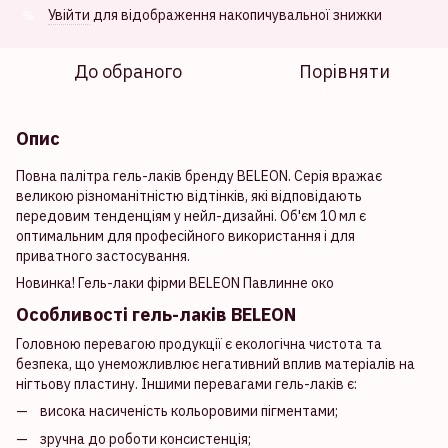
Увійти
для відображення накопичувальної знижки
%
До обраного
Порівняти
Опис
Повна палітра гель-лаків бренду BELEON. Серія вражає
великою різноманітністю відтінків, які відповідають
передовим тенденціям у нейл-дизайні. Об'єм 10 мл є
оптимальним для професійного використання і для
приватного застосування.
Новинка! Гель-лаки фірми BELEON Павлинне око
Особливості гель-лаків BELEON
Головною перевагою продукції є екологічна чистота та
безпека, що унеможливлює негативний вплив матеріалів на
нігтьову пластину. Іншими перевагами гель-лаків є:
висока насиченість кольоровими пігментами;
зручна до роботи консистенція;