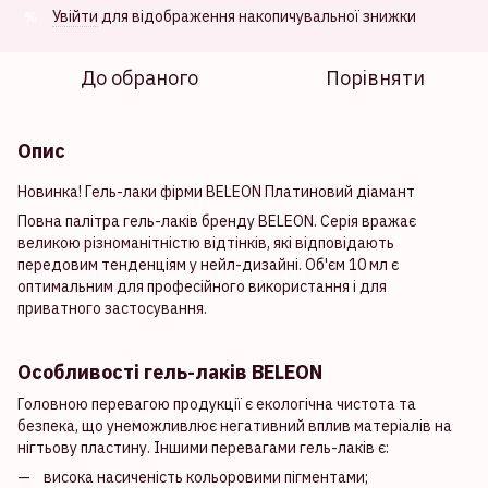
Увійти
для відображення накопичувальної знижки
%
До обраного
Порівняти
Опис
Новинка! Гель-лаки фірми BELEON Платиновий діамант
Повна палітра гель-лаків бренду BELEON. Серія вражає
великою різноманітністю відтінків, які відповідають
передовим тенденціям у нейл-дизайні. Об'єм 10 мл є
оптимальним для професійного використання і для
приватного застосування.
Особливості гель-лаків BELEON
Головною перевагою продукції є екологічна чистота та
безпека, що унеможливлює негативний вплив матеріалів на
нігтьову пластину. Іншими перевагами гель-лаків є:
висока насиченість кольоровими пігментами;