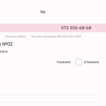
Укр
073 300-68-68
Гель-лаки Beleon
Гель-лак текстурний BELEON 10мл №02
л №02
відгук
Порівняти
В бажання