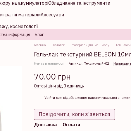
кюру на акуммуляторі
Обладнання та інструменти
итратні матеріали
Аксесуари
жу, косметології.
тна інформація
Блог
Головна
Каталог
Матеріали для манікюру
Гель-лаки
Гель-лак текстурний BELEON 10м
Немає в наявності
Артикул: Текстурный-02
Написати 
70.00 грн
Оптові ціни від 3 одиниць
%
Увійти
для відображення накопичувальної знижки
Повідомити, коли з'явиться
Доставка
Оплата