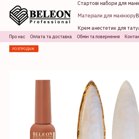
Стартові набори для мані
Перейти до основного контенту
Матеріали для манікюру
В
Крем анестетик для татуа
Про нас
Оплата та доставка
Обмін та повернення
Контак
РОЗПРОДАЖ