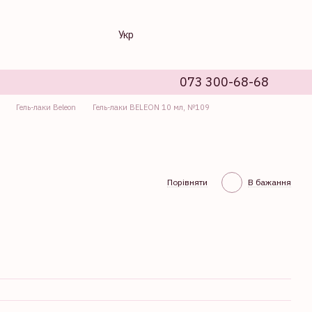
Укр
073 300-68-68
Гель-лаки Beleon
Гель-лаки BELEON 10 мл, №109
Порівняти
В бажання