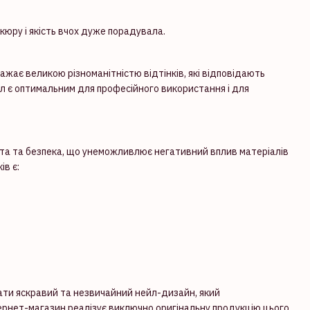
кюру і якість вчох дуже порадувала.
ажає великою різноманітністю відтінків, які відповідають
л є оптимальним для професійного використання і для
ота та безпека, що унеможливлює негативний вплив матеріалів
ів є:
ти яскравий та незвичайний нейл-дизайн, який
тернет-магазин реалізує виключно оригінальну продукцію цього