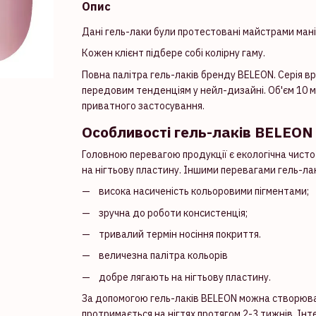
Опис
Дані гель-лаки були протестовані майстрами мані
Кожен клієнт підбере собі колірну гаму.
Повна палітра гель-лаків бренду BELEON. Серія вр
передовим тенденціям у нейл-дизайні. Об'єм 10 м
приватного застосування.
Особливості гель-лаків BELEON
Головною перевагою продукції є екологічна чист
на нігтьову пластину. Іншими перевагами гель-лак
висока насиченість кольоровими пігментами;
зручна до роботи консистенція;
тривалий термін носіння покриття.
величезна палітра кольорів
добре лягають на нігтьову пластину.
За допомогою гель-лаків BELEON можна створюва
протримається на нігтях протягом 2-3 тижнів. Ін