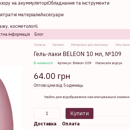
кюру на акуммуляторі
Обладнання та інструменти
итратні матеріали
Аксесуари
жу, косметології.
тна інформація
Блог
Головна
Каталог
Матеріали для манікюру
Гель-лаки
Гель-лаки BELEON 10 мл, №109
В наявності
Артикул: Beleon-109
Написати відгук
64.00 грн
Оптові ціни від 5 одиниць
%
Увійти
для відображення накопичувальної знижки
Купити
Доставка
Оплата