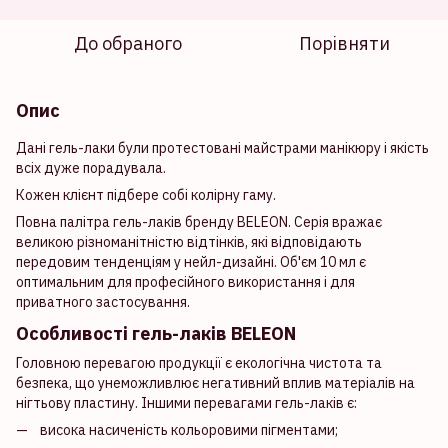
До обраного
Порівняти
Опис
Дані гель-лаки були протестовані майстрами манікюру і якість
всіх дуже порадувала.
Кожен клієнт підбере собі колірну гаму.
Повна палітра гель-лаків бренду BELEON. Серія вражає
великою різноманітністю відтінків, які відповідають
передовим тенденціям у нейл-дизайні. Об'єм 10 мл є
оптимальним для професійного використання і для
приватного застосування.
Особливості гель-лаків BELEON
Головною перевагою продукції є екологічна чистота та
безпека, що унеможливлює негативний вплив матеріалів на
нігтьову пластину. Іншими перевагами гель-лаків є:
висока насиченість кольоровими пігментами;