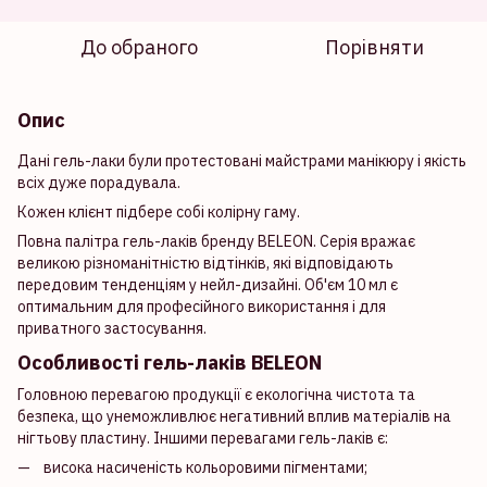
До обраного
Порівняти
Опис
Дані гель-лаки були протестовані майстрами манікюру і якість
всіх дуже порадувала.
Кожен клієнт підбере собі колірну гаму.
Повна палітра гель-лаків бренду BELEON. Серія вражає
великою різноманітністю відтінків, які відповідають
передовим тенденціям у нейл-дизайні. Об'єм 10 мл є
оптимальним для професійного використання і для
приватного застосування.
Особливості гель-лаків BELEON
Головною перевагою продукції є екологічна чистота та
безпека, що унеможливлює негативний вплив матеріалів на
нігтьову пластину. Іншими перевагами гель-лаків є:
висока насиченість кольоровими пігментами;