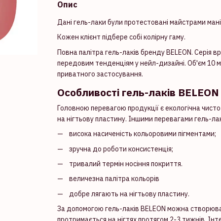
Опис
Дані гель-лаки були протестовані майстрами манік
Кожен клієнт підбере собі колірну гаму.
Повна палітра гель-лаків бренду BELEON. Серія вр
передовим тенденціям у нейл-дизайні. Об'єм 10 м
приватного застосування.
Особливості гель-лаків BELEON
Головною перевагою продукції є екологічна чист
на нігтьову пластину. Іншими перевагами гель-лак
висока насиченість кольоровими пігментами;
зручна до роботи консистенція;
тривалий термін носіння покриття.
величезна палітра кольорів
добре лягають на нігтьову пластину.
За допомогою гель-лаків BELEON можна створюва
протримається на нігтях протягом 2-3 тижнів. Ін