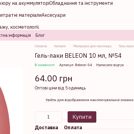
кюру на акуммуляторі
Обладнання та інструменти
итратні матеріали
Аксесуари
жу, косметології.
тна інформація
Блог
Головна
Каталог
Матеріали для манікюру
Гель-лаки
Гель-лаки BELEON 10 мл, №54
В наявності
Артикул: Beleon-54
Написати відгук
64.00 грн
Оптові ціни від 5 одиниць
%
Увійти
для відображення накопичувальної знижки
Купити
Доставка
Оплата