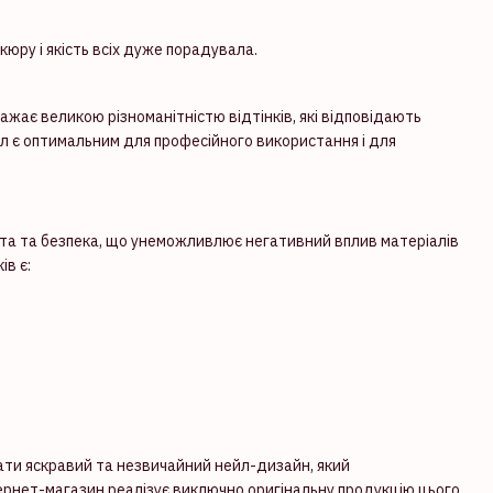
юру і якість всіх дуже порадувала.
ажає великою різноманітністю відтінків, які відповідають
л є оптимальним для професійного використання і для
ота та безпека, що унеможливлює негативний вплив матеріалів
ів є:
ти яскравий та незвичайний нейл-дизайн, який
тернет-магазин реалізує виключно оригінальну продукцію цього