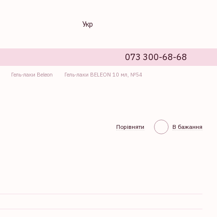
Укр
073 300-68-68
Гель-лаки Beleon
Гель-лаки BELEON 10 мл, №54
Порівняти
В бажання