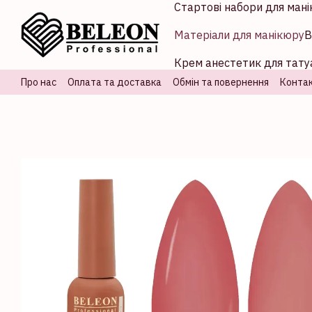
Стартові набори для мані
Перейти до основного контенту
Матеріали для манікюру
В
Крем анестетик для татуа
Про нас
Оплата та доставка
Обмін та повернення
Контак