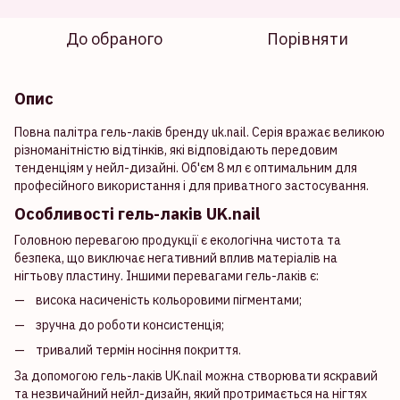
До обраного
Порівняти
Опис
Повна палітра гель-лаків бренду uk.nail. Серія вражає великою
різноманітністю відтінків, які відповідають передовим
тенденціям у нейл-дизайні. Об'єм 8 мл є оптимальним для
професійного використання і для приватного застосування.
Особливості гель-лаків UK.nail
Головною перевагою продукції є екологічна чистота та
безпека, що виключає негативний вплив матеріалів на
нігтьову пластину. Іншими перевагами гель-лаків є:
висока насиченість кольоровими пігментами;
зручна до роботи консистенція;
тривалий термін носіння покриття.
За допомогою гель-лаків UK.nail можна створювати яскравий
та незвичайний нейл-дизайн, який протримається на нігтях