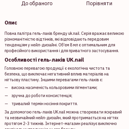
До обраного
Порівняти
Опис
Повна палітра гель-лаків бренду uk.nail. Серія вражає великою
різноманітністю відтінків, які відповідають передовим
тенденціям у нейл-дизайні. Об'єм 8 мл є оптимальним для
професійного використання і для приватного застосування.
Особливості гель-лаків UK.nail
Головною перевагою продукції є екологічна чистота та
безпека, що виключає негативний вплив матеріалів на
нігтьову пластину. Іншими перевагами гель-лаків є:
висока насиченість кольоровими пігментами;
зручна до роботи консистенція;
тривалий термін носіння покриття.
За допомогою гель-лаків UK.nail можна створювати яскравий
та незвичайний нейл-дизайн, який протримається на нігтях
протягом 2-3 тижнів. Інтернет-магазин реалізує виключно