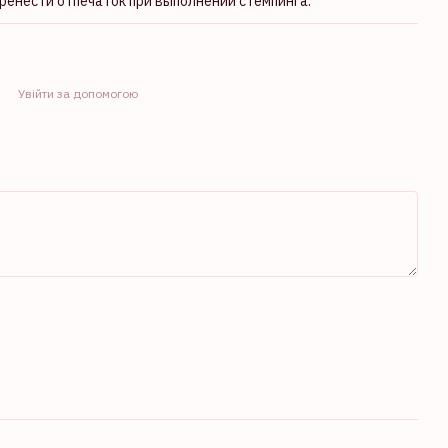
еренести отпечаток при выполнении стемпинга.
Увійти за допомогою