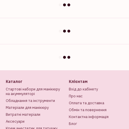
Каталог
Клієнтам
Стартові набори для манікюру
Вхід до кабінету
на акуммуляторі
Про нас
Обладнання та інструменти
Оплата та доставка
Матеріали для манікюру
Обмін та повернення
Витратні матеріали
Контактна інформація
Аксесуари
Блог
Крем анестетик для татуажу,