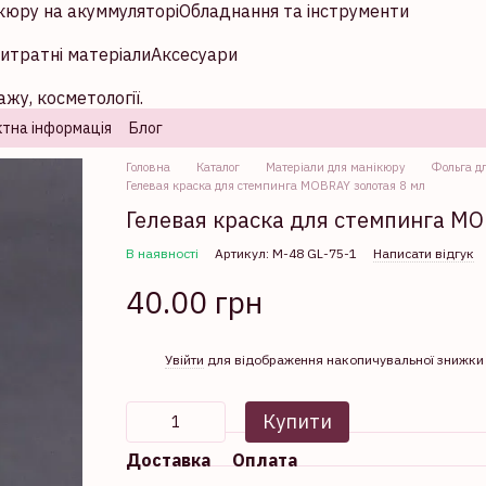
кюру на акуммуляторі
Обладнання та інструменти
итратні матеріали
Аксесуари
жу, косметології.
тна інформація
Блог
Головна
Каталог
Матеріали для манікюру
Фольга дл
Гелевая краска для стемпинга MOBRAY золотая 8 мл
Гелевая краска для стемпинга MO
В наявності
Артикул: М-48 GL-75-1
Написати відгук
40.00 грн
%
Увійти
для відображення накопичувальної знижки
Купити
Доставка
Оплата