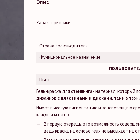
Опис
Характеристики
Страна производитель
Функциональное назначение
ПОЛЬЗОВАТЕ
Цвет
Гель-краска для
стемпинга
- материал, который п
дизайнов
с пластинами и
дисками
, так и в те
Имеет высокую пигментацию и консистенцию сре
каждый мастер.
В первую очередь, это возможность совершенс
ведь краска на основе геля не высыхает на 