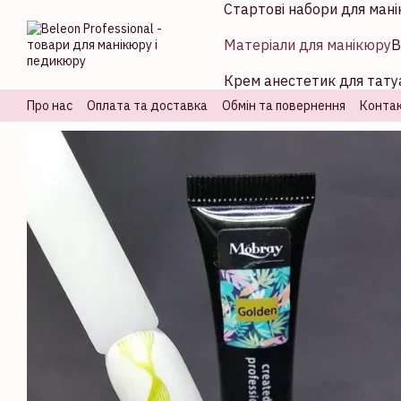
Стартові набори для мані
Перейти до основного контенту
Матеріали для манікюру
В
Крем анестетик для татуа
Про нас
Оплата та доставка
Обмін та повернення
Контак