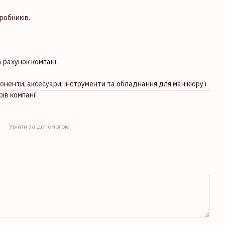
робників.
 рахунок компанії.
поненти, аксесуари, інструменти та обладнання для манікюру і
ів компанії.
Увійти за допомогою