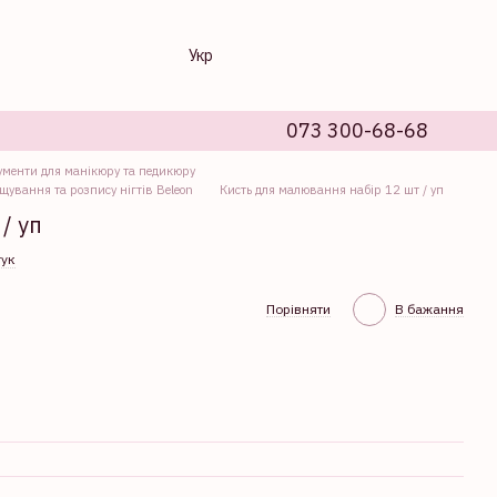
Укр
073 300-68-68
ументи для манікюру та педикюру
щування та розпису нігтів Beleon
Кисть для малювання набір 12 шт / уп
/ уп
гук
Порівняти
В бажання