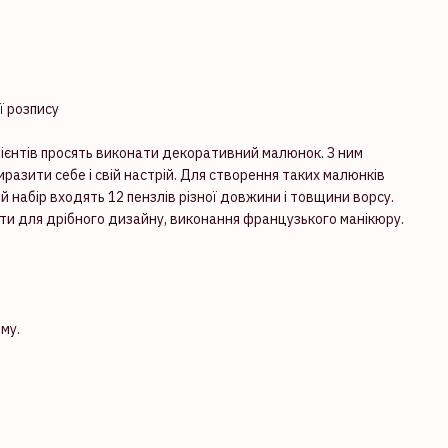
ї розпису
 клієнтів просять виконати декоративний малюнок. З ним
иразити себе і свій настрій. Для створення таких малюнків
ний набір входять 12 пензлів різної довжини і товщини ворсу.
и для дрібного дизайну, виконання французького манікюру.
рму.
}