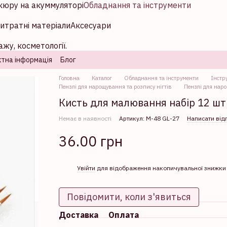
кюру на акуммуляторі
Обладнання та інструменти
итратні матеріали
Аксесуари
жу, косметології.
тна інформація
Блог
Головна
Каталог
Обладнання та інструменти
Інстр
Пензлі для нарощування та розпису нігтів
Пензлі для наро
Кисть для малювання набір 12 шт 
Немає в наявності
Артикул: М-48 GL-27
Написати від
36.00 грн
%
Увійти
для відображення накопичувальної знижки
Повідомити, коли з'явиться
Доставка
Оплата