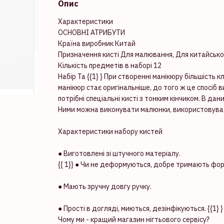
Опис
Характеристики
ОСНОВНІ АТРИБУТИ
Країна виробник Китай
Призначення кисті Для малювання, Для китайсько
Кількість предметів в наборі 12
Набір Та {{1} } При створенні манікюру більшість
манікюр стає оригінальніше, до того ж це спосіб в
потрібні спеціальні кисті з тонким кінчиком. В да
Ними можна виконувати малюнки, використовуват
Характеристики набору кистей
● Виготовлені зі штучного матеріалу.
{{ 1}} ● Чи не деформуються, добре тримають фо
● Мають зручну довгу ручку.
● Прості в догляді, миються, дезінфікуються. {{1} 
Чому ми - кращий магазин нігтьового сервісу?