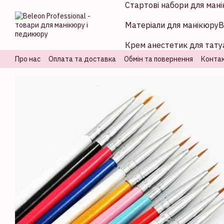
Стартові набори для мані
Перейти до основного контенту
Матеріали для манікюру
В
Крем анестетик для татуа
Про нас
Оплата та доставка
Обмін та повернення
Контак