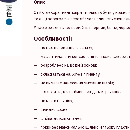
Опис
Стійкі декоративні покриття мають бути у кожного 
техніці аерографія передбачає наявність спеціал
У набір входять кольори: 2 шт чорний, білий, черв
Особливості:
не має неприємного запаху;
має оптимальну консистенцію і може викорис
розроблено на водній основі;
складається на 50% з пігменту;
не вимагає нанесення множини шарів;
підходить для найменших діаметрів сопла;
не містить вінілу;
швидко сохне;
стійка до вицвітання;
покриває максимально щільно нігтьову пласти