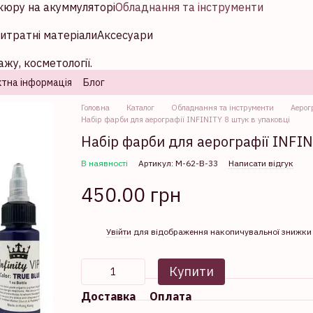
кюру на акуммуляторі
Обладнання та інструменти
итратні матеріали
Аксесуари
жу, косметології.
тна інформація
Блог
Головна
Каталог
Обладнання та інструменти
Аерог
Набір фарби для аерографії INFINITY 8 штук в упаковці
Набір фарби для аерографії INFIN
В наявності
Артикул: М-62-В-33
Написати відгук
450.00 грн
%
Увійти
для відображення накопичувальної знижки
Купити
Доставка
Оплата