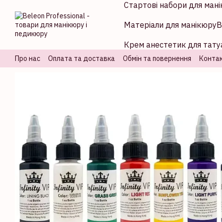
Стартові набори для мані
Перейти до основного контенту
Матеріали для манікюру
В
Крем анестетик для татуа
Про нас
Оплата та доставка
Обмін та повернення
Контак