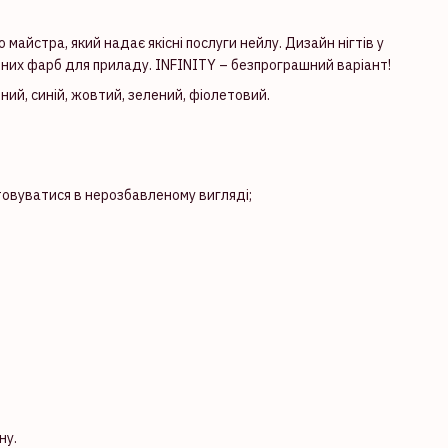
майстра, який надає якісні послуги нейлу. Дизайн нігтів у
ьних фарб для приладу. INFINITY – безпрограшний варіант!
оний, синій, жовтий, зелений, фіолетовий.
товуватися в нерозбавленому вигляді;
ну.