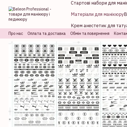
Стартові набори для мані
Перейти до основного контенту
Матеріали для манікюру
В
Крем анестетик для татуа
Про нас
Оплата та доставка
Обмін та повернення
Контак