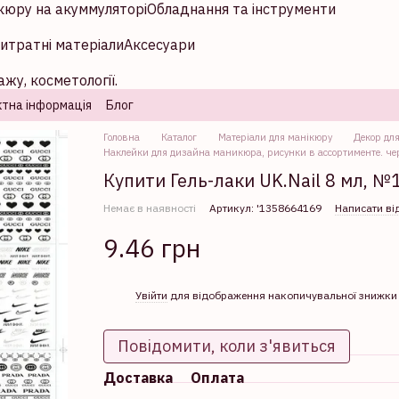
кюру на акуммуляторі
Обладнання та інструменти
итратні матеріали
Аксесуари
жу, косметології.
тна інформація
Блог
Головна
Каталог
Матеріали для манікюру
Декор для
Наклейки для дизайна маникюра, рисунки в ассортименте. ч
Купити Гель-лаки UK.Nail 8 мл, №1
Немає в наявності
Артикул: '1358664169
Написати ві
9.46 грн
%
Увійти
для відображення накопичувальної знижки
Повідомити, коли з'явиться
Доставка
Оплата