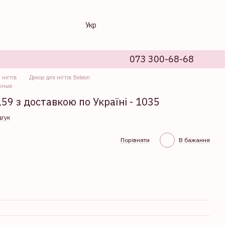
Укр
073 300-68-68
 нігтів
Декор для нігтів Beleon
ерные
59 з доставкою по Україні - 1035
дгук
Порівняти
В бажання