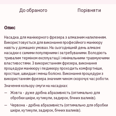
До обраного
Порівняти
Опис
Насадка для манікюрного фрезера з алмазним напиленням.
Використовується для виконання професійного манікюру
навіть у домашніх умовах. На сьогоднішній день алмазні
насадки є самими популярними і затребуваними. Володіють
тривалим терміном експлуатації і мінімальними травмуючими
властивостями. З використанням фрезера, виконання
процедури манікюру і педикюру проходить комфортніше,
простіше, швидше і менш болісно. Виконання процедури з
використанням фрезера значним чином скорочує час роботи.
Значення кольору смуги на насадках:
Жовта - дуже дрібна абразивність (оптимально для
обробки шкіри, кутикули, задирок, бічних валиків).
Червона - дрібна абразивність (оптимально для обробки
шкіри, кутикули, задирок, бічних валиків).