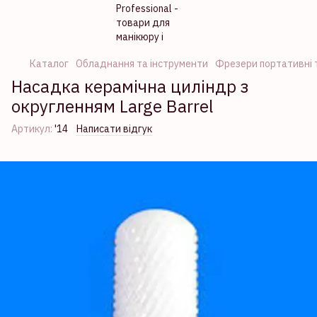
Каталог
Обладнання та інструменти
Фрезери портативні т
Насадка керамічна циліндр з
округленням Large Barrel
Артикул:
'14
Написати відгук