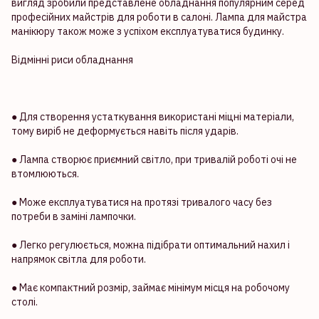
вигляд зробили представлене обладнання популярним серед
професійних майстрів для роботи в салоні. Лампа для майстра
манікюру також може з успіхом експлуатуватися будинку.
Відмінні риси обладнання
● Для створення устаткування використані міцні матеріали,
тому виріб не деформується навіть після ударів.
● Лампа створює приємний світло, при тривалій роботі очі не
втомлюються.
● Може експлуатуватися на протязі тривалого часу без
потреби в заміні лампочки.
● Легко регулюється, можна підібрати оптимальний нахил і
напрямок світла для роботи.
● Має компактний розмір, займає мінімум місця на робочому
столі.