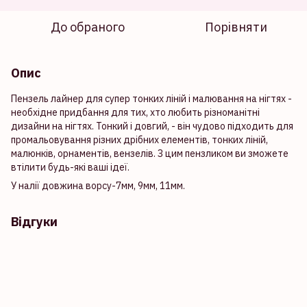
До обраного
Порівняти
Опис
Пензель лайнер для супер тонких ліній і малювання на нігтях -
необхідне придбання для тих, хто любить різноманітні
дизайни на нігтях. Тонкий і довгий, - він чудово підходить для
промальовування різних дрібних елементів, тонких ліній,
малюнків, орнаментів, вензелів. З цим пензликом ви зможете
втілити будь-які ваші ідеї.
У налії довжина ворсу-7мм, 9мм, 11мм.
Відгуки