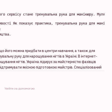
ого сервісу стане тренувальна рука для манікюру. Муляж з
ивості Як показує практика, тренувальна рука для манікюр


ицтва.
к що його можна придбати в центри навчання, а також для
альну руку для нарощування нігтів в Україні. В інтернет-
щування нігтів. Україна лідирує за майстерністю фахівців
 підтримувати якісною підготовкою майстрів. Спеціалізований
Увійти за допомогою