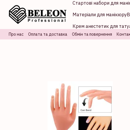
Стартові набори для мані
Перейти до основного контенту
Матеріали для манікюру
В
Крем анестетик для татуа
Про нас
Оплата та доставка
Обмін та повернення
Контак