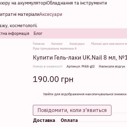
кюру на акуммуляторі
Обладнання та інструменти
итратні матеріали
Аксесуари
жу, косметології.
тна інформація
Блог
Головна
Каталог
Аксесуари
Муляжі для навчання м
Рука тренувальна маленька A
Купити Гель-лаки UK.Nail 8 мл, №1
Немає в наявності
Артикул: М44-gl2
Написати відгук
190.00 грн
%
Увійти
для відображення накопичувальної знижки
Повідомити, коли з'явиться
Доставка
Оплата