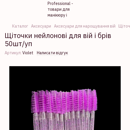
Каталог
Аксесуари
Аксесуари для нарощування вій
Щіточ
Щіточки нейлонові для вій і брів
50шт/уп
Артикул:
Violet
Написати відгук