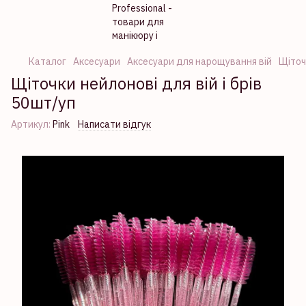
Каталог
Аксесуари
Аксесуари для нарощування вій
Щіточ
Щіточки нейлонові для вій і брів
50шт/уп
Артикул:
Pink
Написати відгук