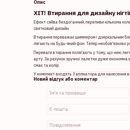
Опис
ХІТ! Втирання для дизайну нігті
Ефект сяйва бездоганний, переливи кількома кол
святковий дизайн.
Втирання переважає шиммером і дзеркальним блис
лягають на будь-який фон. Тепер необов'язково 
Переваги втирання полягають у тому, що нею легк
арту. За рахунок зручної палетки дуже економна 
смак та колір.
У комплект входять 3 аплікатора для нанесення в
Новий відгук або коментар