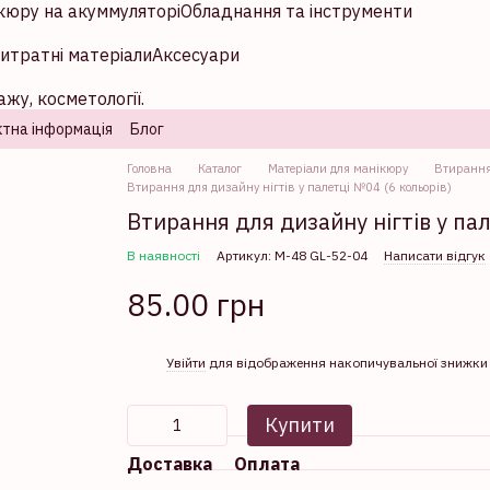
кюру на акуммуляторі
Обладнання та інструменти
итратні матеріали
Аксесуари
жу, косметології.
тна інформація
Блог
Головна
Каталог
Матеріали для манікюру
Втирання 
Втирання для дизайну нігтів у палетці №04 (6 кольорів)
Втирання для дизайну нігтів у пал
В наявності
Артикул: М-48 GL-52-04
Написати відгук
85.00 грн
%
Увійти
для відображення накопичувальної знижки
Купити
Доставка
Оплата