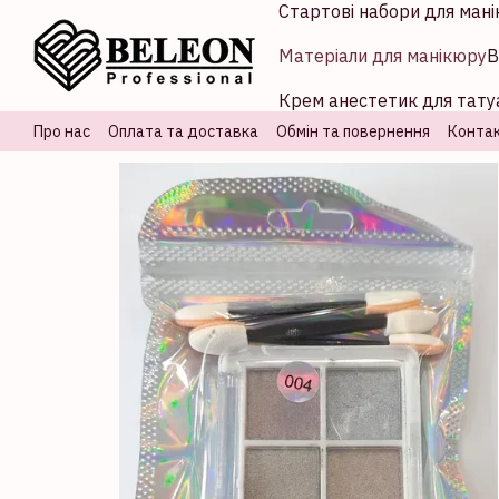
Стартові набори для мані
Перейти до основного контенту
Матеріали для манікюру
В
Крем анестетик для татуа
Про нас
Оплата та доставка
Обмін та повернення
Контак