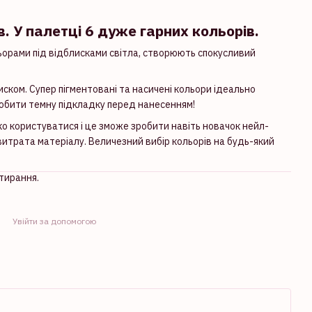
в. У палетці 6 дуже гарних кольорів.
ьорами під відблисками світла, створюють спокусливий
ком. Супер пігментовані та насичені кольори ідеально
робити темну підкладку перед нанесенням!
о користуватися і це зможе зробити навіть новачок нейл-
витрата матеріалу. Величезний вибір кольорів на будь-який
тирання.
Увійти за допомогою