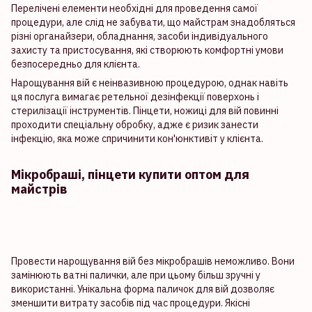
Перелічені елементи необхідні для проведення самої
процедури, але слід не забувати, що майстрам знадобляться
різні органайзери, обладнання, засоби індивідуального
захисту та пристосування, які створюють комфортні умови
безпосередньо для клієнта.
Нарощування вій є неінвазивною процедурою, однак навіть
ця послуга вимагає ретельної дезінфекції поверхонь і
стерилізації інструментів. Пінцети, ножиці для вій повинні
проходити спеціальну обробку, адже є ризик занести
інфекцію, яка може спричинити кон'юнктивіт у клієнта.
Мікробраші, пінцети купити оптом для
майстрів
Провести нарощування вій без мікробрашів неможливо. Вони
замінюють ватні палички, але при цьому більш зручні у
використанні. Унікальна форма паличок для вій дозволяє
зменшити витрату засобів під час процедури. Якісні