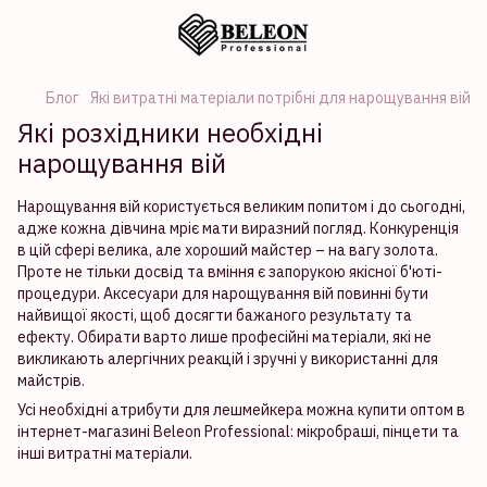
Блог
Які витратні матеріали потрібні для нарощування вій
Які розхідники необхідні
нарощування вій
Нарощування вій користується великим попитом і до сьогодні,
адже кожна дівчина мріє мати виразний погляд. Конкуренція
в цій сфері велика, але хороший майстер – на вагу золота.
Проте не тільки досвід та вміння є запорукою якісної б'юті-
процедури. Аксесуари для нарощування вій повинні бути
найвищої якості, щоб досягти бажаного результату та
ефекту. Обирати варто лише професійні матеріали, які не
викликають алергічних реакцій і зручні у використанні для
майстрів.
Усі необхідні атрибути для лешмейкера можна купити оптом в
інтернет-магазині Beleon Professional: мікробраші, пінцети та
інші витратні матеріали.