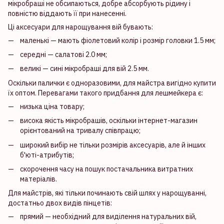
мікробраші не обсипаються, добре абсорбують рідину і
повністю віддають її при нанесенні.
Ці аксесуари для нарощування вій бувають:
маленькі — мають фіолетовий колір і розмір головки 1.5 мм;
середні — салатові 2.0 мм;
великі — сині мікробраші для вій 2.5 мм.
Оскільки палички є одноразовими, для майстра вигідно купити
їх оптом. Перевагами такого придбання для лешмейкера є:
низька ціна товару;
висока якість мікробрашів, оскільки інтернет-магазин
орієнтований на тривалу співпрацю;
широкий вибір не тільки розмірів аксесуарів, але й інших
б'юті-атрибутів;
скорочення часу на пошук постачальника витратних
матеріалів.
Для майстрів, які тільки починають свій шлях у нарощуванні,
достатньо двох видів пінцетів:
прямий — необхідний для виділення натуральних вій,