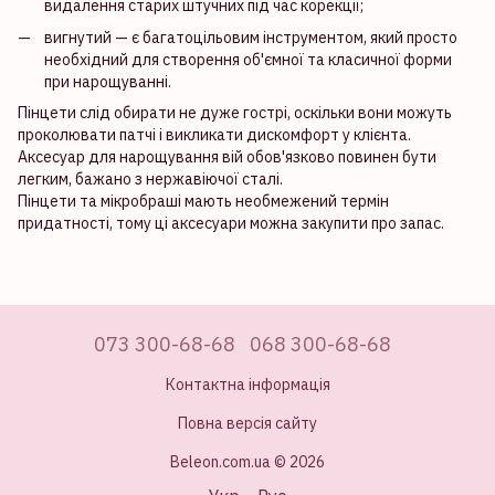
видалення старих штучних під час корекції;
вигнутий — є багатоцільовим інструментом, який просто
необхідний для створення об'ємної та класичної форми
при нарощуванні.
Пінцети слід обирати не дуже гострі, оскільки вони можуть
проколювати патчі і викликати дискомфорт у клієнта.
Аксесуар для нарощування вій обов'язково повинен бути
легким, бажано з нержавіючої сталі.
Пінцети та мікробраші мають необмежений термін
придатності, тому ці аксесуари можна закупити про запас.
073 300-68-68
068 300-68-68
Контактна інформація
Повна версія сайту
Beleon.com.ua © 2026