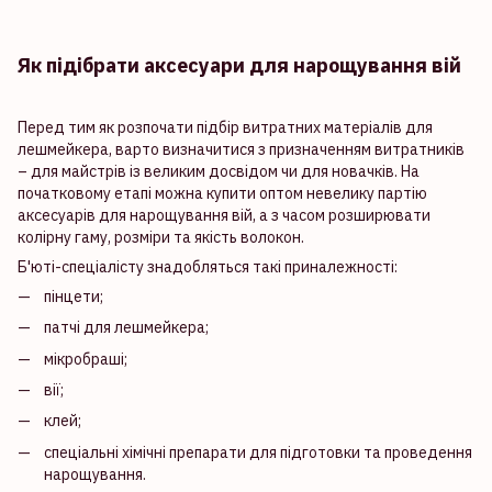
Як підібрати аксесуари для нарощування вій
Перед тим як розпочати підбір витратних матеріалів для
лешмейкера, варто визначитися з призначенням витратників
– для майстрів із великим досвідом чи для новачків. На
початковому етапі можна купити оптом невелику партію
аксесуарів для нарощування вій, а з часом розширювати
колірну гаму, розміри та якість волокон.
Б'юті-спеціалісту знадобляться такі приналежності:
пінцети;
патчі для лешмейкера;
мікробраші;
вії;
клей;
спеціальні хімічні препарати для підготовки та проведення
нарощування.