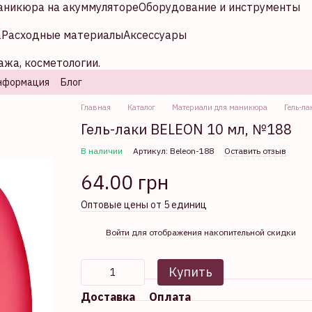
аникюра на акуммуляторе
Оборудование и инструменты
а
Расходные материалы
Аксессуары
ажа, косметологии.
нформация
Блог
Главная
Каталог
Материали для маникюра
Гель-ла
Гель-лаки BELEON 10 мл, №188
В наличии
Артикул: Beleon-188
Оставить отзыв
64.00 грн
Оптовые цены от 5 единиц
%
Войти
для отображения накопительной скидки
Купить
Доставка
Оплата