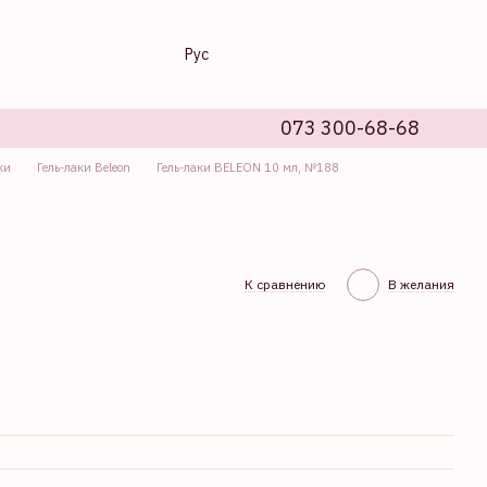
Рус
073 300-68-68
ки
Гель-лаки Beleon
Гель-лаки BELEON 10 мл, №188
К сравнению
В желания