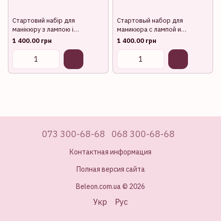
Стартовий набір для
Стартовый набор для
манікюру з лампою і
маникюра с лампой и
фрезером Н-3
фрезером Н-2
1 400.00 грн
1 400.00 грн
073 300-68-68
068 300-68-68
Контактная информация
Полная версия сайта
Beleon.com.ua © 2026
Укр
Рус